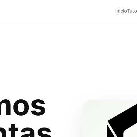
Inicio
Tuto
mos
ntas