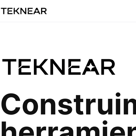
Construi
herramie