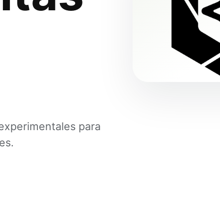
s experimentales para
es.