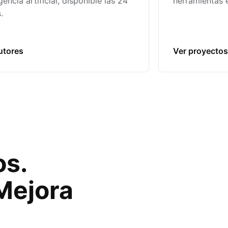
igencia artificial, disponible las 24
herramientas e
.
utores
Ver proyectos
s.
Mejora