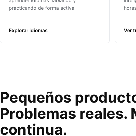
aprender idiomas hablando y
intel
practicando de forma activa.
horas
Explorar idiomas
Ver t
Pequeños producto
Problemas reales. 
continua.