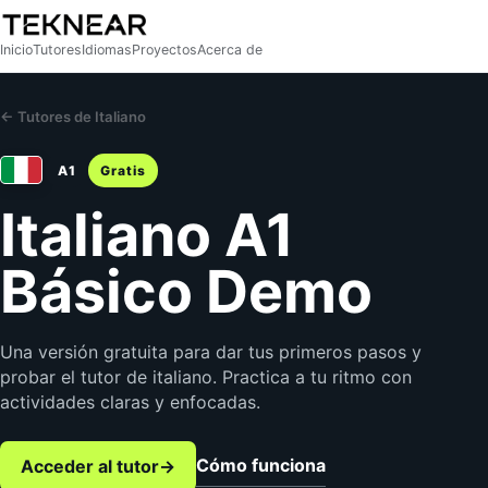
Inicio
Tutores
Idiomas
Proyectos
Acerca de
← Tutores de Italiano
A1
Gratis
Italiano A1
Básico Demo
Una versión gratuita para dar tus primeros pasos y
probar el tutor de italiano. Practica a tu ritmo con
actividades claras y enfocadas.
Cómo funciona
Acceder al tutor
→